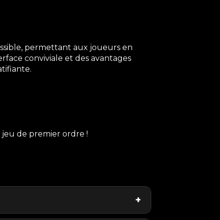
ossible, permettant aux joueurs en
erface conviviale et des avantages
tifiante.
jeu de premier ordre !
vos informations personnelles,