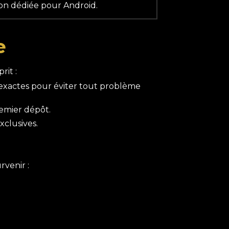
tion dédiée pour Android.
e
rit :
t exactes pour éviter tout problème
remier dépôt.
clusives.
venir :