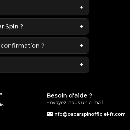
pour confirmer votre compte.
ultilingue et optimisé pour les
r Spin ?
orez le programme VIP pour des
confirmation ?
er
Besoin d'aide ?
Envoyez-nous un e-mail
in
info@oscarspinofficiel-fr.com