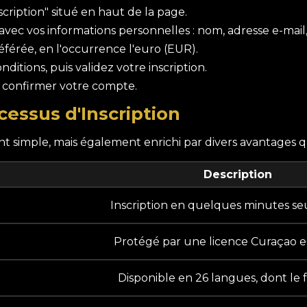
cription" situé en haut de la page.
avec vos informations personnelles : nom, adresse e-mail,
éférée, en l'occurrence l'euro (EUR).
ditions, puis validez votre inscription.
r confirmer votre compte.
essus d'Inscription
 simple, mais également enrichi par divers avantages qu
Description
Inscription en quelques minutes s
Protégé par une licence Curaçao 
Disponible en 26 langues, dont le f