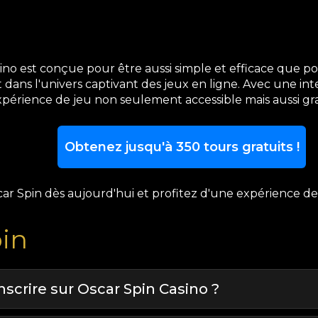
ino est conçue pour être aussi simple et efficace que p
ans l'univers captivant des jeux en ligne. Avec une int
expérience de jeu non seulement accessible mais aussi gra
Obtenez jusqu'à 350 tours gratuits !
 Spin dès aujourd'hui et profitez d'une expérience de 
in
scrire sur Oscar Spin Casino ?
, cliquez sur 'Inscription', remplissez le formulaire avec 