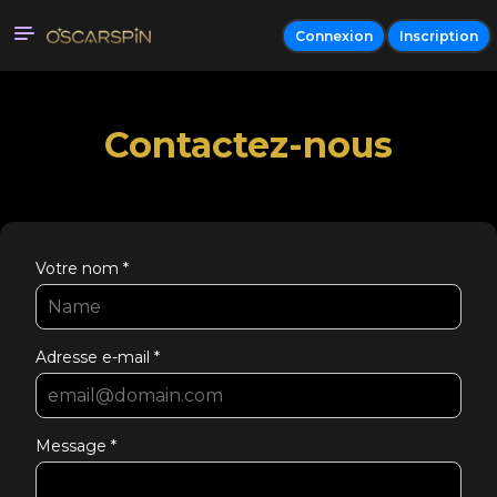
Connexion
Inscription
Contactez-nous
Votre nom *
Adresse e-mail *
Message *