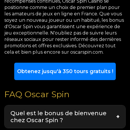
récompenses continues, Oscar Spin Casino se
positionne comme un choix de premier plan pour
les amateurs de jeux en ligne en France. Que vous
soyez un nouveau joueur ou un habitué, les bonus
d'Oscar Spin vous garantissent une expérience de
jeu exceptionnelle. N'oubliez pas de suivre leurs
réseaux sociaux
pour rester informé des dernières
promotions et offres exclusives. Découvrez tout
cela et bien plus encore sur
oscarspin.com
.
Obtenez jusqu'à 350 tours gratuits !
FAQ Oscar Spin
Quel est le bonus de bienvenue
chez Oscar Spin ?