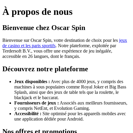
À propos de nous
Bienvenue chez Oscar Spin
Bienvenue sur Oscar Spin, votre destination de choix pour les
jeux
de casino et les paris sportifs
. Notre plateforme, exploitée par
Terdersoft B.V., vous offre une expérience de jeu inégalée,
accessible en 26 langues, dont le français.
Découvrez notre plateforme
Jeux disponibles :
Avec plus de 4000 jeux, y compris des
machines à sous populaires comme Royal Joker et Big Bass
Splash, ainsi que des jeux de table tels que la roulette, le
blackjack et le baccarat.
Fournisseurs de jeux :
Associés aux meilleurs fournisseurs,
y compris NetEnt, et Evolution Gaming.
Accessibilité :
Site optimisé pour les appareils mobiles avec
une application dédiée pour Android.
Nos offres et promotions