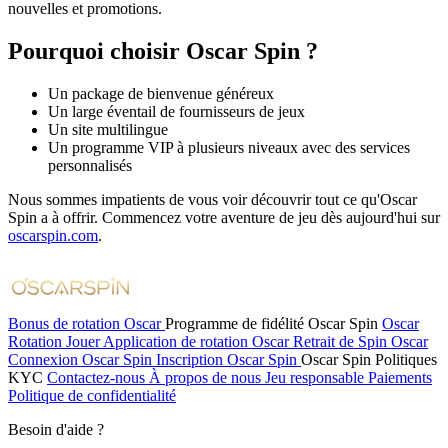
nouvelles et promotions.
Pourquoi choisir Oscar Spin ?
Un package de bienvenue généreux
Un large éventail de fournisseurs de jeux
Un site multilingue
Un programme VIP à plusieurs niveaux avec des services
personnalisés
Nous sommes impatients de vous voir découvrir tout ce qu'Oscar
Spin a à offrir. Commencez votre aventure de jeu dès aujourd'hui sur
oscarspin.com
.
Bonus de rotation Oscar
Programme de fidélité Oscar Spin
Oscar
Rotation Jouer
Application de rotation Oscar
Retrait de Spin Oscar
Connexion Oscar Spin
Inscription Oscar Spin
Oscar Spin Politiques
KYC
Contactez-nous
À propos de nous
Jeu responsable
Paiements
Politique de confidentialité
Besoin d'aide ?