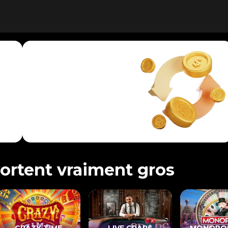
REMBOURSEMENT HEBDOMADAIRE
portent vraiment gros
Remboursement
hebdomadaire
jusqu'à 15%
CRAZY TIME
LIVE CRAPS
MONOPOL