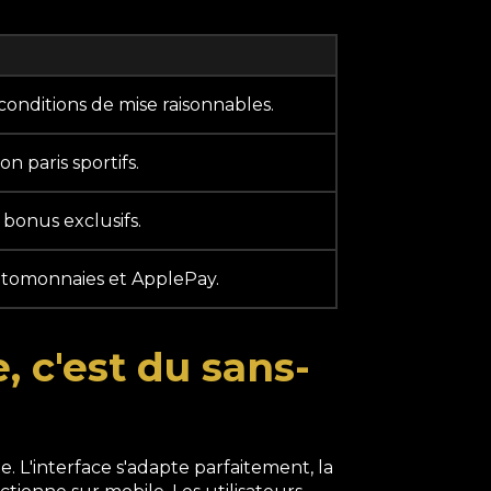
nditions de mise raisonnables.
n paris sportifs.
bonus exclusifs.
ptomonnaies et ApplePay.
, c'est du sans-
 L'interface s'adapte parfaitement, la