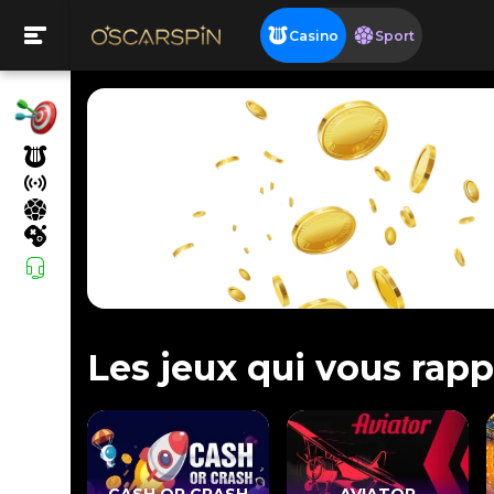
Casino
Sport
PACK DE BIENVENUE
Les jeux qui vous rap
350 Tours Gratuits
CASH OR CRASH
AVIATOR