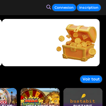
Connexion
Inscription
BONUS HAUT ROLLEUR
Voir tout
Dimanche Recharge
50%
Y LIVE
MEGA MOOLAH
BUSTABIT