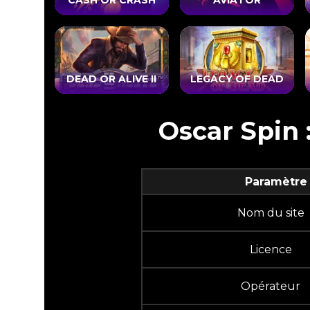
Inscription Oscar Spin
DEAD OR ALIVE II
LEGACY OF DEAD
Oscar Spin 
Paramètre
Nom du site
Licence
Opérateur