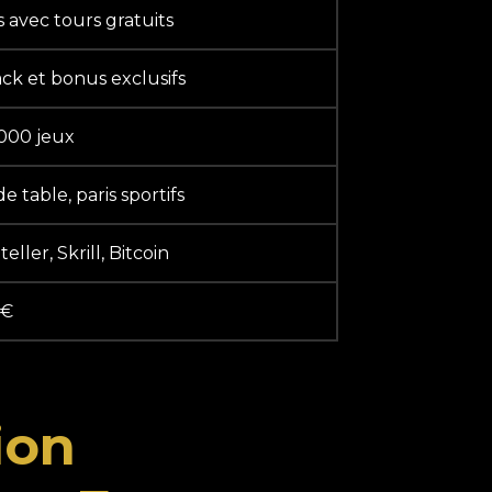
 avec tours gratuits
ck et bonus exclusifs
000 jeux
e table, paris sportifs
ller, Skrill, Bitcoin
 €
ion