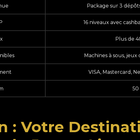
nue
Package sur 3 dépôts
P
16 niveaux avec cashba
x
Plus de 4
nibles
Machines à sous, jeux d
ment
VISA, Mastercard, Nete
um
50
n : Votre Destinat