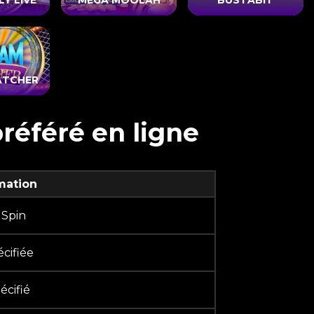
Inscription
ATCHER
référé en ligne
mation
 Spin
cifiée
écifié