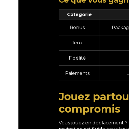
Catégorie
Bonus
Package
Jeux
Fidélité
Paiements
L
Jouez partout
compromis
Vous jouez en déplacement ? Os