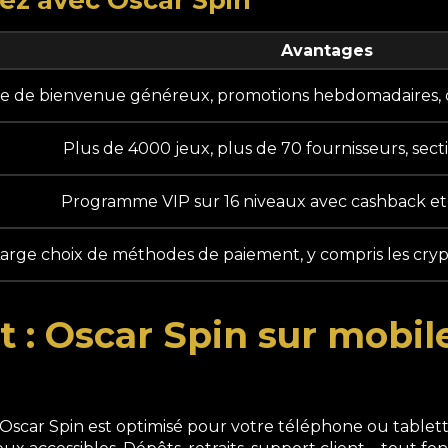
Avantages
 de bienvenue généreux, promotions hebdomadaires, co
Plus de 4000 jeux, plus de 70 fournisseurs, sectio
Programme VIP sur 16 niveaux avec cashback et 
arge choix de méthodes de paiement, y compris les cry
 : Oscar Spin sur mobile
car Spin est optimisé pour votre téléphone ou tablette.